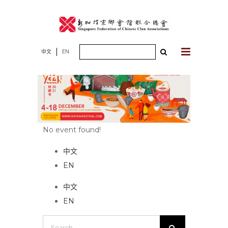
Skip
to
content
Search
中文
EN
for:
No event found!
中文
EN
中文
EN
Search