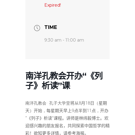
Expired!
TIME
9:30 am - 11:00 am
南洋孔教会开办“《列
子》析读”课
南洋孔教会
·
孔子大学堂
将
从
8
月
18
日
（
星期
天
）
开始
，
每星期天早上
9
点半到
11
点
，
开办
“
《
列子》析读
”
课程。讲师是林纬毅博士。欢
迎感兴趣的朋友报名，共同探索中国哲学的精
彩
！
欲知更多详情，请参考海报
。