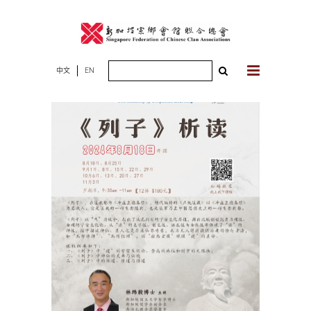
Skip
to
content
Search
中文
EN
for: