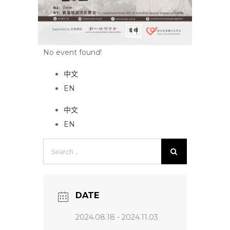
No event found!
中文
EN
中文
EN
Search
for:
DATE
2024.08.18
- 2024.11.03