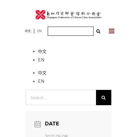
Skip
to
content
Search
中文
EN
No event found!
for:
中文
EN
中文
EN
Search
for:
DATE
2021.05.08