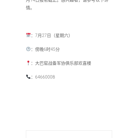
月
14
日报名截止。感兴趣者，请参考以下详
情。
：
7
月
27
日（星期六）
：傍晚
6
时
45
分
：大巴窑战备军协俱乐部欢喜楼
：
64660008