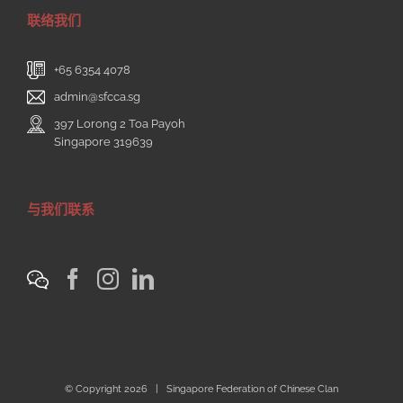
联络我们
+65 6354 4078
admin@sfcca.sg
397 Lorong 2 Toa Payoh
Singapore 319639
与我们联系
© Copyright
2026 | Singapore Federation of Chinese Clan