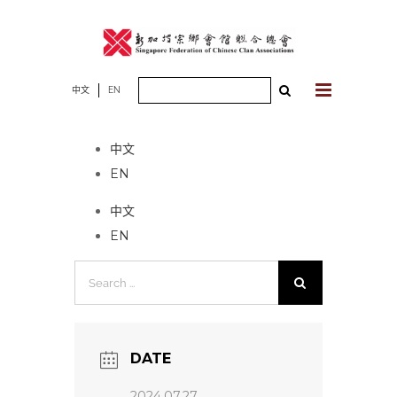
Skip
to
content
Search
中文
EN
No event found!
for:
中文
EN
中文
EN
Search
for:
DATE
2024.07.27