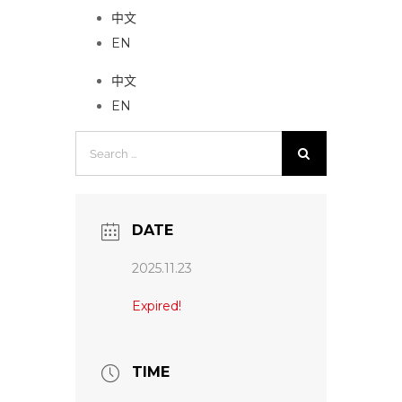
中文
EN
中文
EN
Search
for:
DATE
2025.11.23
Expired!
TIME