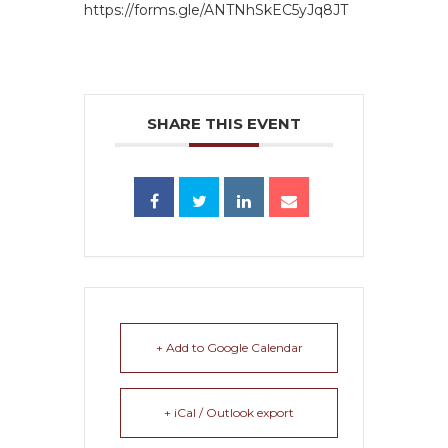
https://forms.gle/ANTNhSkEC5yJq8JT
SHARE THIS EVENT
+ Add to Google Calendar
+ iCal / Outlook export