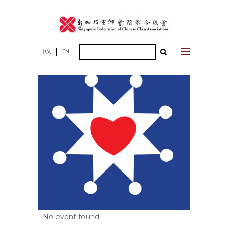
Skip
to
content
Search
中文
EN
for:
No event found!