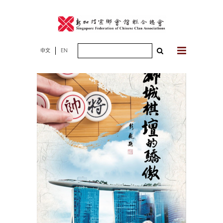
Skip
to
content
Search
中文
EN
for: