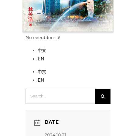
No event found!
中文
EN
中文
EN
Search
for:
DATE
2024.10.21