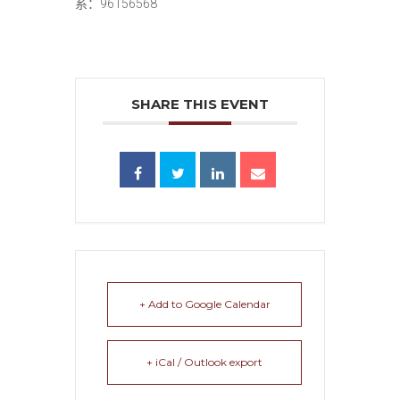
系：96156568
SHARE THIS EVENT
+ Add to Google Calendar
+ iCal / Outlook export