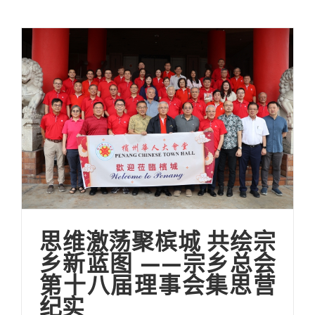
思维激荡聚槟城 共绘宗
乡新蓝图 ——宗乡总会
第十八届理事会集思营
纪实