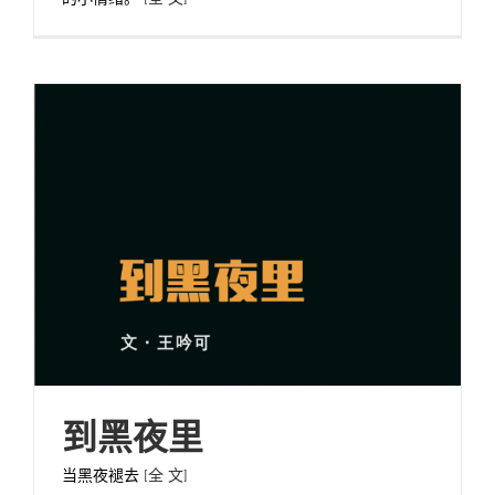
到黑夜里
当黑夜褪去
[全 文]