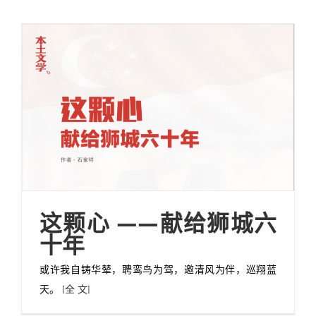
这颗心 ——献给狮城六
十年
或许我自铸华辇，聘鸾鸟为驾，邀清风为伴，巡翔蓝
天。
[全 文]