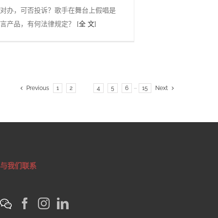
对办，可否投诉？歌手在舞台上假唱是
代言产品，有何法律规定？
[全 文]
Previous
1
2
3
4
5
6
···
15
Next
与我们联系