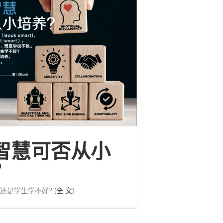
智慧可否从小
？
还是学生学不好?
[全 文]