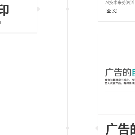
AI技术来势汹
印
[全 文]
]
广告