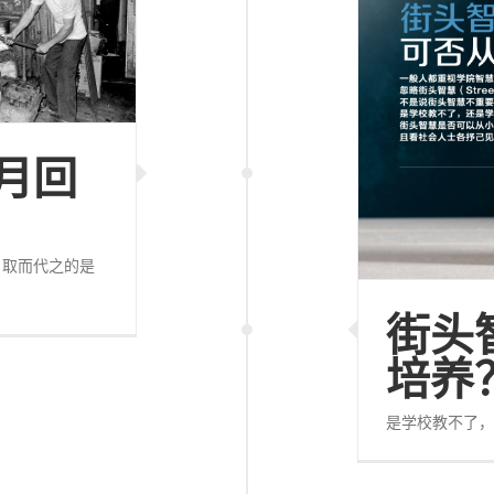
月回
，取而代之的是
街头
培养
是学校教不了，