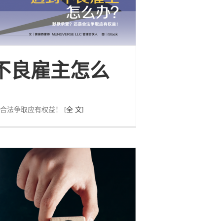
不良雇主怎么
是合法争取应有权益！
[全 文]