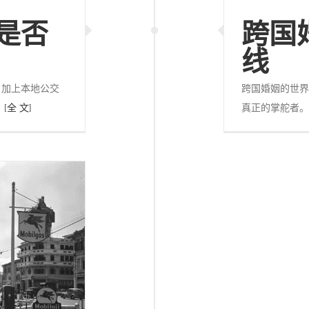
是否
跨国
线
，加上本地公交
跨国婚姻的世界
？
[全 文]
真正的掌舵者