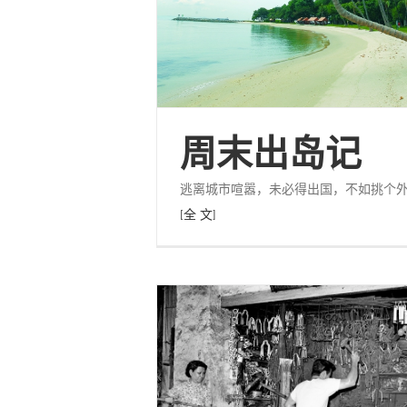
周末出岛记
逃离城市喧嚣，未必得出国，不如挑个
[全 文]