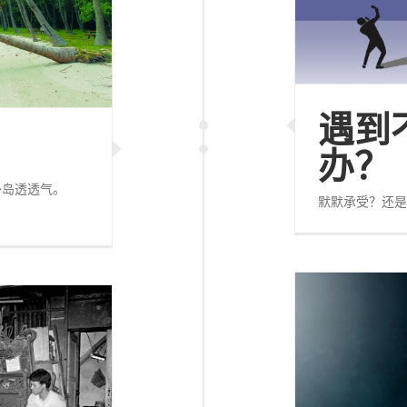
遇到
办？
外岛透透气。
默默承受？还