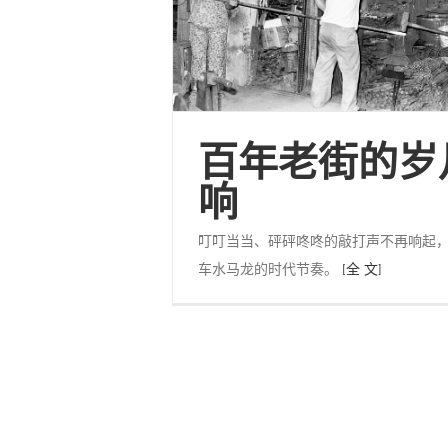
百年老街的岁
响
叮叮当当、砰砰咚咚的敲打声不再响起
车水马龙的时代节奏。
[全 文]