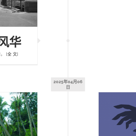
风华
转。
[全 文]
2025年04月06
日