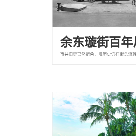
余东璇街百年
市井旧梦已然褪色，唯历史仍在街头流