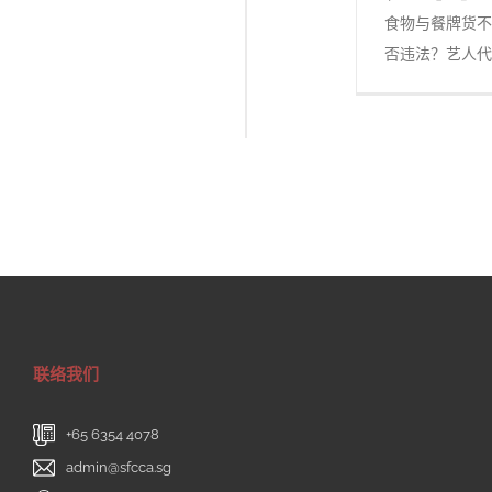
食物与餐牌货不
否违法？艺人
联络我们
+65 6354 4078
admin@sfcca.sg