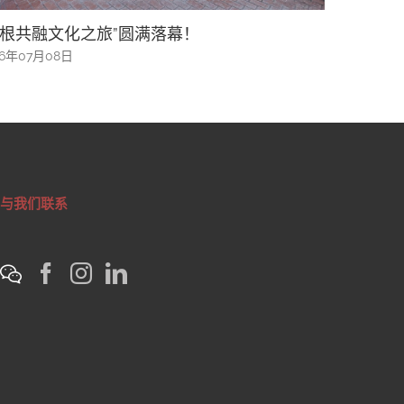
化之旅”圆满落幕！
AI真假资讯风险升
辨识资讯
日
2026年05月16日
与我们联系