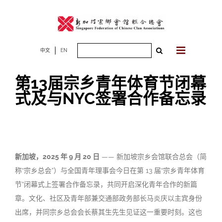
Skip
to
content
Search
中文
EN
for:
第13届宗乡青年体育节闭幕
式及与NYC签署合作备忘录
新加坡，2025 年 9 月 20 日
—— 新加坡宗乡会馆联合总会（简
称“宗乡总会”）与全国青年理事会今日在第 13 届“宗乡青年体育
节”闭幕式上签署合作备忘录，共同开启深化青年合作的新篇
章。文化、社区及青年部兼交通部政务部长马炎庆以主宾身份
出席，并同宗乡总会会长蔡其生先生见证这一重要时刻。这也