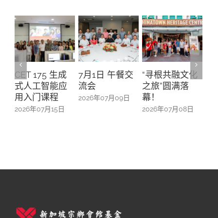
CET 175 生成
7月1日 午餐交
“寻根共融文化
A
式人工智能应
流会
之旅”圆满落
升
用入门课程
幕！
办
2026年07月09日
防
2026年07月15日
2026年07月08日
20