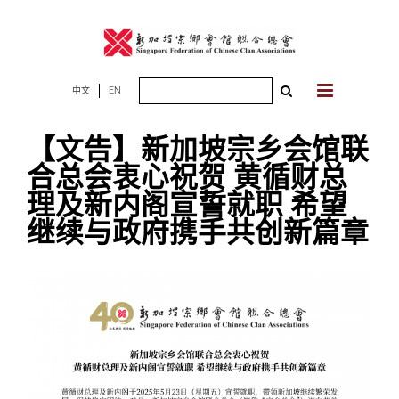
Skip
to
content
Search
中文
EN
for:
【文告】新加坡宗乡会馆联
合总会衷心祝贺 黄循财总
理及新内阁宣誓就职 希望
继续与政府携手共创新篇章