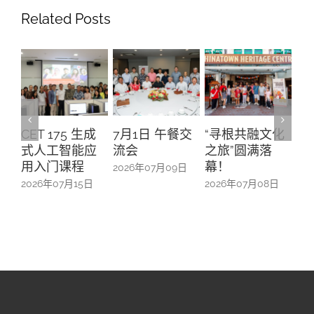
Related Posts
CET 175 生成
7月1日 午餐交
“寻根共融文化
A
式人工智能应
流会
之旅”圆满落
升
用入门课程
幕！
办
2026年07月09日
防
2026年07月15日
2026年07月08日
20