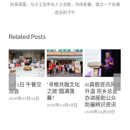
的采青盘，与义工及年长人士合影，共庆新春，度过一个充满
欢乐的下午
Related Posts
 午餐交
“寻根共融文化
AI真假资讯风险
活动管理和社
之旅”圆满落
升温 宗乡总会
交媒体运营
幕！
办讲座助公众
7月09日
2026年03月26日
防骗辨识资讯
2026年07月08日
2026年05月16日