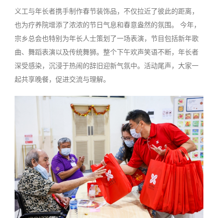
义工与年长者携手制作春节装饰品，不仅拉近了彼此的距离，
也为疗养院增添了浓浓的节日气息和春意盎然的氛围。 今年，
宗乡总会也特别为年长人士策划了一场表演，节目包括新年歌
曲、舞蹈表演以及传统舞狮。整个下午欢声笑语不断，年长者
深受感染，沉浸于热闹的辞旧迎新气氛中。活动尾声，大家一
起共享晚餐，促进交流与理解。