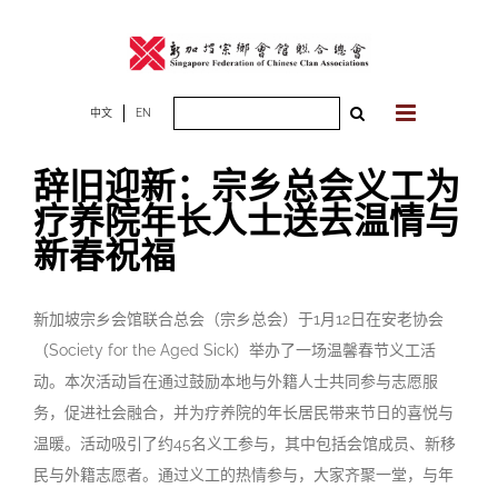
Skip
to
content
Search
中文
EN
for:
辞旧迎新：宗乡总会义工为
疗养院年长人士送去温情与
新春祝福
新加坡宗乡会馆联合总会（宗乡总会）于1月12日在安老协会
（Society for the Aged Sick）举办了一场温馨春节义工活
动。本次活动旨在通过鼓励本地与外籍人士共同参与志愿服
务，促进社会融合，并为疗养院的年长居民带来节日的喜悦与
温暖。活动吸引了约45名义工参与，其中包括会馆成员、新移
民与外籍志愿者。通过义工的热情参与，大家齐聚一堂，与年