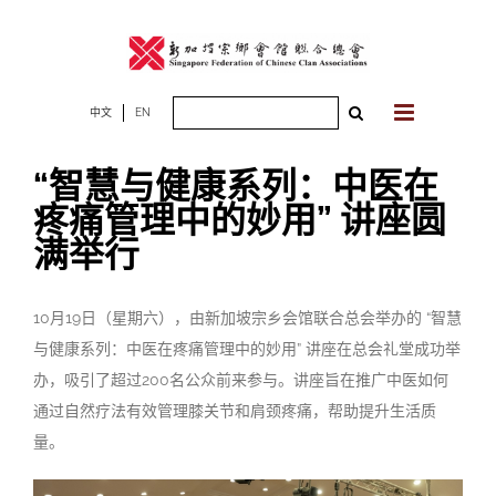
Skip
to
content
Search
中文
EN
for:
“智慧与健康系列：中医在
疼痛管理中的妙用” 讲座圆
满举行
10月19日（星期六），由新加坡宗乡会馆联合总会举办的 “智慧
与健康系列：中医在疼痛管理中的妙用” 讲座在总会礼堂成功举
办，吸引了超过200名公众前来参与。讲座旨在推广中医如何
通过自然疗法有效管理膝关节和肩颈疼痛，帮助提升生活质
量。