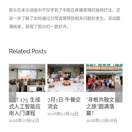
观众在本次讲座中不仅学到了中医在疼痛管理的独特疗法，还
进一步了解了如何通过日常调理预防相关问题的发生。活动圆
满结束，获得了观众的一致好评。
Related Posts
CET 175 生成
7月1日 午餐交
“寻根共融文化
A
式人工智能应
流会
之旅”圆满落
升
用入门课程
幕！
办
2026年07月09日
防
2026年07月15日
2026年07月08日
20