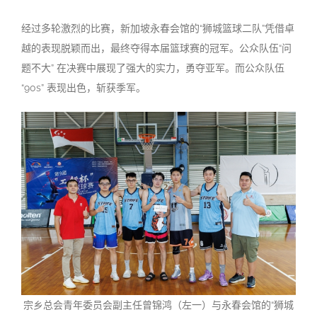
经过多轮激烈的比赛，新加坡永春会馆的“狮城篮球二队”凭借卓
越的表现脱颖而出，最终夺得本届篮球赛的冠军。公众队伍“问
题不大” 在决赛中展现了强大的实力，勇夺亚军。而公众队伍
“90s” 表现出色，斩获季军。
宗乡总会青年委员会副主任曾锦鸿（左一）与永春会馆的“狮城