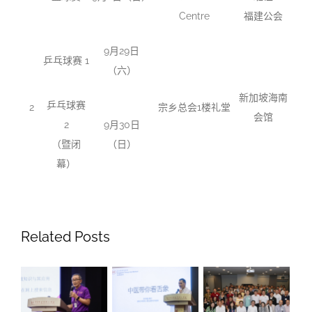
Centre
福建公会
9月29日
乒乓球赛 1
（六）
新加坡海南
乒乓球赛
2
宗乡总会1楼礼堂
会馆
2
9月30日
（暨闭
（日）
幕）
Related Posts