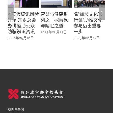
假资讯风险
智慧与健康系
“新加坡文化通
与华社联络组
宗乡总会
列之一探舌象
行证”助推文化
主席徐芳达部
座助公众
与睡眠之道
参与迈出重要
长的午餐交流
辨识资讯
一步
会
2025年08月23日
05月16日
2025年06月17日
2025年06月13日
规则与条例