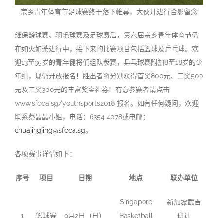
宗乡青年体育节足球赛终于落下帷幕，大伙儿进行合影留念
继保龄球赛、羽毛球赛及足球赛后，第六届宗乡青年体育节仍
在如火如荼进行中，接下来的比赛项目包括篮球及乒乓球。欢
迎13至35岁的青年健将们组队参赛，乒乓球赛附加8至18岁的少
年组，现仍开放报名！胜出者将分别获得首奖800元、二奖500
元及三奖300元的丰富奖金礼券！有意参赛者请点击
www.sfcca.sg/youthsports2018 报名。如有任何疑问，欢迎
联系蔡晶晶小姐，电话：6354 4078或电邮：
chuajingjing@sfcca.sg
。
各项赛事详情如下：
序号
项目
日期
地点
联办单位
Singapore
新加坡武吉
1
篮球赛
9月2日（日）
Basketball
班让