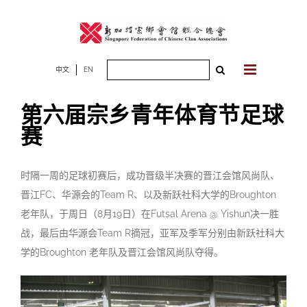
Skip
to
content
Search
中文
EN
for:
第六届宗乡青年体育节足球
赛
时隔一周的足球初赛后，成功晋级半决赛的晋江会馆风尚队、
晋江FC、华源会的Team R、以及新跃社科大学的Broughton
老年队，于周日（8月19日）在Futsal Arena @ Yishun决一胜
战，最后由华源会Team R摘冠，亚军及季军分别由新跃社科大
学的Broughton 老年队及晋江会馆风尚队夺得。