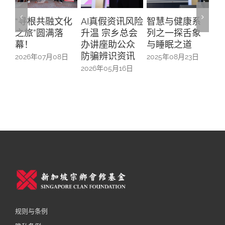
“寻根共融文化
AI真假资讯风险
智慧与健康系
“
之旅”圆满落
升温 宗乡总会
列之一探舌象
行
幕！
办讲座助公众
与睡眠之道
参
防骗辨识资讯
一
2026年07月08日
2025年08月23日
2026年05月16日
20
规则与条例