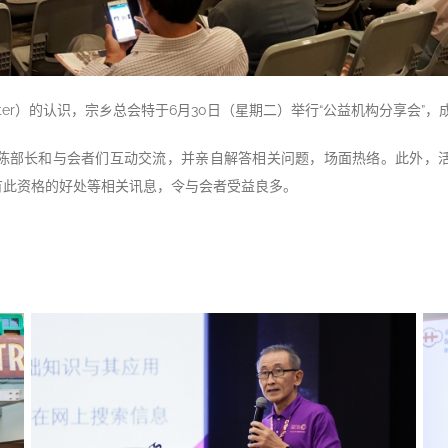
ic Character）的认识，宗乡总会特于6月30日（星期二）举行“公益机构
与会者们互动交流，并亲自解答相关问题，场面热络。此外，活动也特邀慈善总监
有此资格的好处等相关讯息，令与会者受益良多。