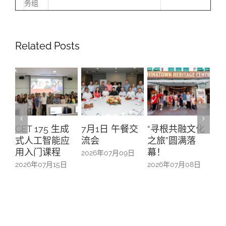
务组
Related Posts
CET 175 生成
7月1日 午餐交
“寻根共融文化
A
式人工智能应
流会
之旅”圆满落
升
用入门课程
幕！
办
2026年07月09日
防
2026年07月15日
2026年07月08日
20