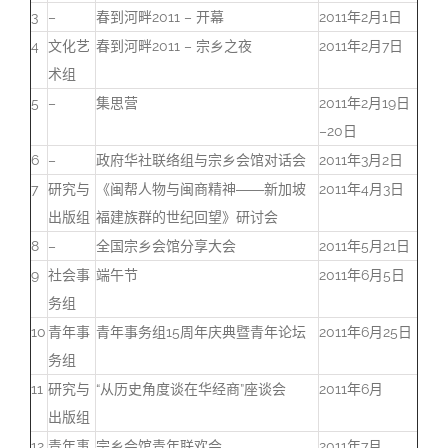
3
–
春到河畔2011 – 开幕
2011年2月1日
4
文化艺
春到河畔2011 – 宗乡之夜
2011年2月7日
术组
5
–
集思营
2011年2月19日
–20日
6
–
政府华社联络组与宗乡会馆对话会
2011年3月2日
7
研究与
《闽帮人物与闽商精神――新加坡
2011年4月3日
出版组
福建族群的世纪回望》研讨会
8
–
全国宗乡会馆分享大会
2011年5月21日
9
社会事
端午节
2011年6月5日
务组
10
青年事
青年事务组15周年庆典暨青年论坛
2011年6月25日
务组
11
研究与
“从历史角度谈在华经商”座谈会
2011年6月
出版组
12
青年事
宗乡会馆青年联欢会
2011年7月