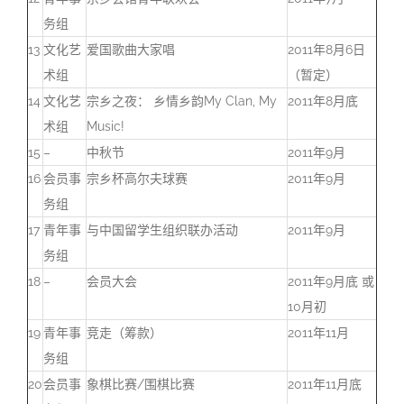
务组
13
文化艺
爱国歌曲大家唱
2011年8月6日
术组
（暂定）
14
文化艺
宗乡之夜： 乡情乡韵My Clan, My
2011年8月底
术组
Music!
15
–
中秋节
2011年9月
16
会员事
宗乡杯高尔夫球赛
2011年9月
务组
17
青年事
与中国留学生组织联办活动
2011年9月
务组
18
–
会员大会
2011年9月底 或
10月初
19
青年事
竞走（筹款）
2011年11月
务组
20
会员事
象棋比赛/围棋比赛
2011年11月底