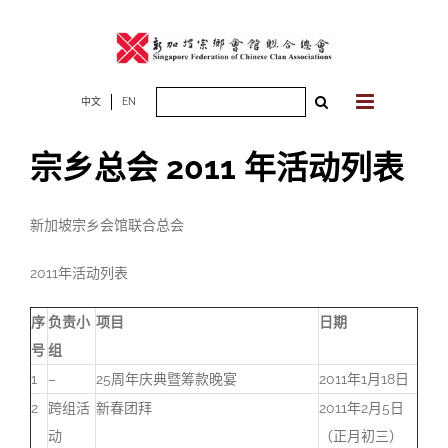
Skip
to
content
Search
中文
EN
for:
宗乡总会 2011 年活动列表
新加坡宗乡会馆联合总会
2011年活动列表
序
负责小
项目
日期
号
组
1
–
25周年庆典暨筹款晚宴
2011年1月18日
2
跨组活
新春团拜
2011年2月5日
动
（正月初三）