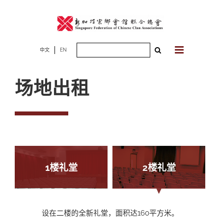
Skip
to
content
Search
中文
EN
for:
场地出租
1楼礼堂
2楼礼堂
设在二楼的全新礼堂，面积达160平方米。